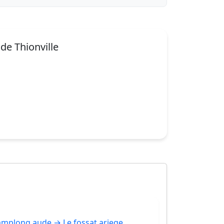
 de Thionville
mplong aude → Le fossat ariege